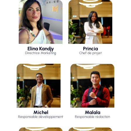
Elina Kandjy
Princia
Directrice Marketing
Chef de projet
Michel
Malala
Responsable développement
Responsable rédaction