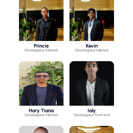
Princie
Kevin
Développeur fullstack
Développeur fullstack
Hary Tiana
Ialy
Développeur fullstack
Développeur front-end